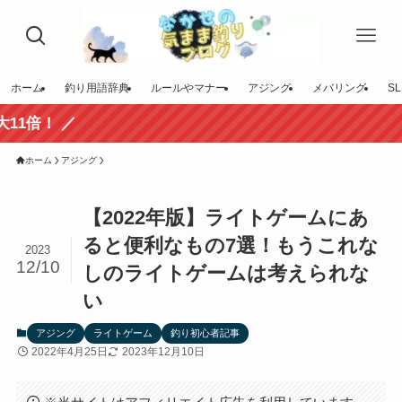
ホーム
釣り用語辞典
ルールやマナー
アジング
メバリング
SL
ホーム
アジング
【2022年版】ライトゲームにあ
ると便利なもの7選！もうこれな
2023
12/10
しのライトゲームは考えられな
い
アジング
ライトゲーム
釣り初心者記事
2022年4月25日
2023年12月10日