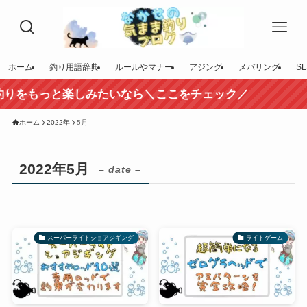
ホーム
釣り用語辞典
ルールやマナー
アジング
メバリング
SL
りをもっと楽しみたいなら＼ここをチェック／
ホーム
2022年
5月
2022年5月
– date –
スーパーライトショアジギング
ライトゲーム