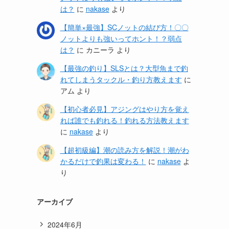
は？
に
nakase
より
【簡単×最強】SCノットの結び方！〇〇
ノットよりも強いってホント！？弱点
は？
に
カニーラ
より
【最強の釣り】SLSとは？大型魚まで釣
れてしまうタックル・釣り方教えます
に
アム
より
【初心者必見】アジングはやり方を覚え
れば誰でも釣れる！釣れる方法教えます
に
nakase
より
【超初級編】潮の読み方を解説！潮がわ
かるだけで釣果は変わる！
に
nakase
よ
り
アーカイブ
2024年6月