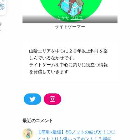
なかせ
プロフ
つ
ライトゲーマー
？
山陰エリアを中心に２０年以上釣りを楽
しんでいるなかせです。
ライトゲームを中心に釣りに役立つ情報
を発信していきます
Twitter
Instagram
最近のコメント
【簡単×最強】SCノットの結び方！〇〇
ノットよりも強いってホント！？弱点