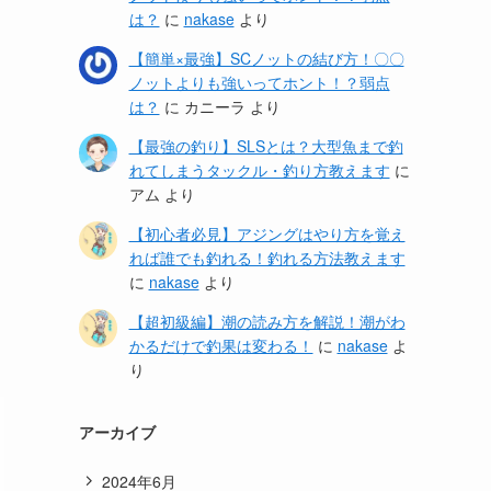
は？
に
nakase
より
【簡単×最強】SCノットの結び方！〇〇
ノットよりも強いってホント！？弱点
は？
に
カニーラ
より
【最強の釣り】SLSとは？大型魚まで釣
れてしまうタックル・釣り方教えます
に
アム
より
【初心者必見】アジングはやり方を覚え
れば誰でも釣れる！釣れる方法教えます
に
nakase
より
【超初級編】潮の読み方を解説！潮がわ
かるだけで釣果は変わる！
に
nakase
よ
り
アーカイブ
2024年6月