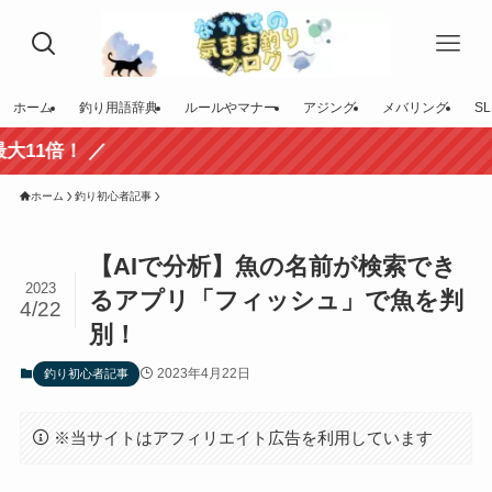
ホーム
釣り用語辞典
ルールやマナー
アジング
メバリング
SL
ホーム
釣り初心者記事
【AIで分析】魚の名前が検索でき
2023
るアプリ「フィッシュ」で魚を判
4/22
別！
2023年4月22日
釣り初心者記事
※当サイトはアフィリエイト広告を利用しています